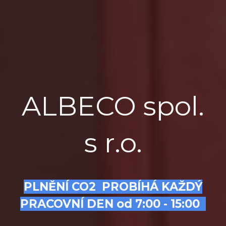
ALBECO spol.
s r.o.
PLNĚNÍ CO2 PROBÍHÁ KAŽDÝ
PRACOVNÍ DEN od 7:00 - 15:00