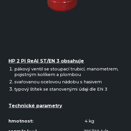
HP
2
Pi ReAl ST/EN
3 obsahuje
pákový ventil se stoupací trubicí, manometrem,
pojistným kolíkem a plombou
svařovanou ocelovou nádobu s hasivem
typový štít
e
k se stanovenými údaji dle EN 3
Technické parametry
h
motnost:
4
kg