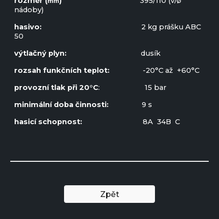
rozměr (
)
3
95
/
110
(v/ø
mm
nádoby)
hasivo:
2
kg prášku ABC
50
výtlačný plyn:
dusík
rozsah funkčních teplot:
-20°C až +60°C
provozní tlak při 20°C
: 15 bar
minimální doba činnosti:
9
s
hasicí schopnost:
8
A
34
B C
Zpět